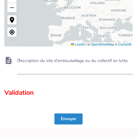
−
Leaflet
|
©
OpenStreetMap
©
CartoDB
Description du site d'embouteillage ou du collectif en lutte
Validation
Envoyer